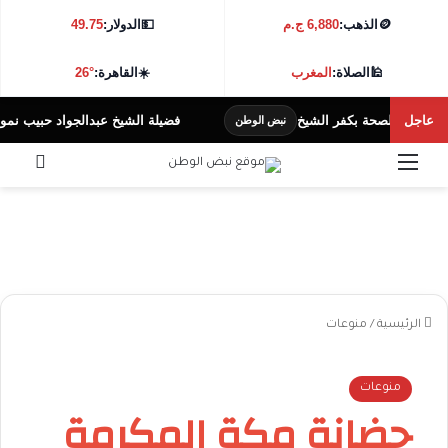
🪙
الذهب:
6,880 ج.م
💵
الدولار:
49.75
🕌
الصلاة:
المغرب
☀️
القاهرة:
26°
عاجل
زارة الصحة بكفر الشيخ
فضيلة الشيخ عبدالجواد حبيب نموذج مش
نبض الوطن
القائمة
بحث 
الرئيسية
/
منوعات
منوعات
حضانة مكة المكرمة