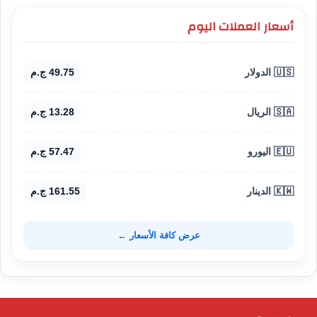
أسعار العملات اليوم
🇺🇸 الدولار
49.75 ج.م
🇸🇦 الريال
13.28 ج.م
🇪🇺 اليورو
57.47 ج.م
🇰🇼 الدينار
161.55 ج.م
عرض كافة الأسعار ←