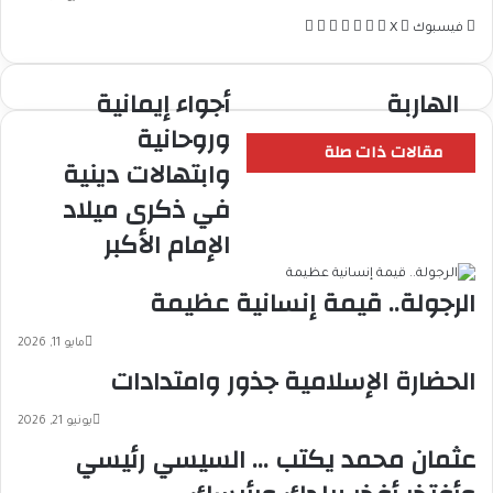
لينكدإن
بينتيريست
طباعة
مشاركة
فيسبوك
‫X
عبر
البريد
الهاربة
أجواء إيمانية
الهاربة
أجواء
إيمانية
وروحانية
وروحانية
مقالات ذات صلة
وابتهالات دينية
وابتهالات
دينية
في ذكرى ميلاد
في
الإمام الأكبر
ذكرى
ميلاد
الإمام
الرجولة.. قيمة إنسانية عظيمة
الأكبر
مايو 11, 2026
الحضارة الإسلامية جذور وامتدادات
يونيو 21, 2026
عثمان محمد يكتب … السيسي رئيسي