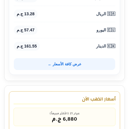
🇸🇦 الريال
13.28 ج.م
🇪🇺 اليورو
57.47 ج.م
🇰🇼 الدينار
161.55 ج.م
عرض كافة الأسعار ←
أسعار الذهب الآن
عيار 21 (الأكثر مبيعاً)
6,880 ج.م