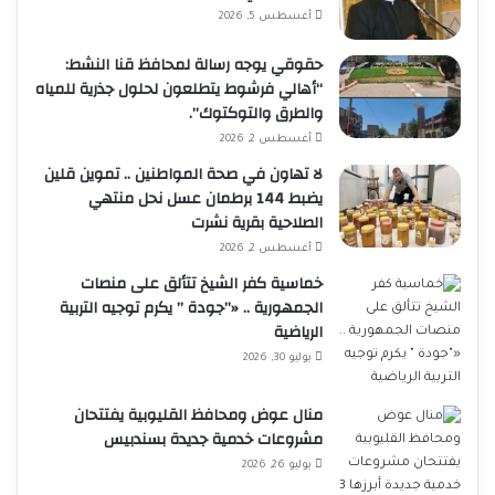
أغسطس 5, 2026
حقوقي يوجه رسالة لمحافظ قنا النشط:
“أهالي فرشوط يتطلعون لحلول جذرية للمياه
والطرق والتوكتوك”.
أغسطس 2, 2026
لا تهاون في صحة المواطنين .. تموين قلين
يضبط 144 برطمان عسل نحل منتهي
الصلاحية بقرية نشرت
أغسطس 2, 2026
خماسية كفر الشيخ تتألق على منصات
الجمهورية .. «”جودة ” يكرم توجيه التربية
الرياضية
يوليو 30, 2026
منال عوض ومحافظ القليوبية يفتتحان
مشروعات خدمية جديدة بسندبيس
يوليو 26, 2026