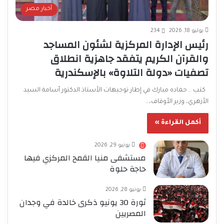
أخبار مصر
يوليو 18, 2026
234
رئيس الإدارة المركزية لشئون المساجد
والقرآن الكريم يتفقد جاهزية انطلاق
تصفيات «دولة التلاوة» بالإسكندرية
كتب .. حماده مبارك في إطار توجيهات الأستاذ الدكتور أسامة السيد
الأزهري، وزير الأوقاف،…
أكمل القراءة »
يونيو 29, 2026
مستشفى منيا القمح المركزي فيها
حاجة حلوة
يونيو 28, 2026
ثورة 30 يونيو ذكرى خالدة في وجدان
المصريين