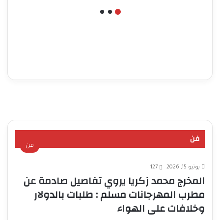
ضمن اول مشروع
التفسيرات والآليات
متكامل
لعامة المستثمرين
فن
فن
يونيو 15, 2026
127
المخرج محمد زكريا يروي تفاصيل صادمة عن
مطرب المهرجانات مسلم : طلبات بالدولار
وخلافات على الهواء