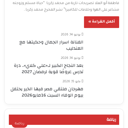
فاطمة أبو العلا تصريحات نارية من محمد زكريا: “حياة مسلم وزوجته
مشاعر على الهوا وخلافات للكاميرا” نشر المخرج محمد زكريا…
أكمل القراءة »
يونيو 14, 2026
الفنانة اسرار الجمال وحكيتها مع
العندليب
يونيو 14, 2026
بعد النجاح الكبير لـ«علي كلاي».. درة
تدرس عروضًا قوية لرمضان 2027
مايو 15, 2026
مهرجان ملتقي مصر فيها الخير يحتفل
بيوم الوفاء السبت 16مايو2026
رياضة
رياضة