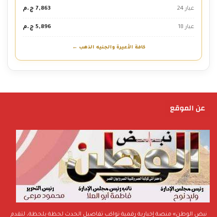
عيار 24
7,863 ج.م
عيار 18
5,896 ج.م
كافة الأعيرة والجنيه الذهب ←
عن الموقع
نبض الوطن» منصة إخبارية رقمية تواكب تفاصيل الحدث لحظة بلحظة، لتقدم