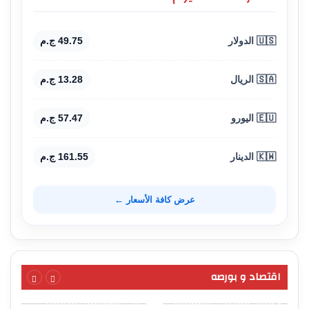
🇺🇸 الدولار
49.75 ج.م
🇸🇦 الريال
13.28 ج.م
🇪🇺 اليورو
57.47 ج.م
🇰🇼 الدينار
161.55 ج.م
عرض كافة الأسعار ←
اقتصاد و بورصه
الاستزراع السمكي يدخل
ظاهرة تجمّع التقلبات
حقول الأرز في الشرقية
في الأسواق المالية :