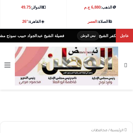
🪙
الذهب:
6,880 ج.م
💵
الدولار:
49.75
🕌
الصلاة:
العصر
☀️
القاهرة:
26°
عاجل
صحة بكفر الشيخ
فضيلة الشيخ عبدالجواد حبيب نموذج مشرف نفت
نبض الوطن
بحث عن
الق
الرئيسية
/
محافظات