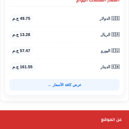
🇺🇸 الدولار
49.75 ج.م
🇸🇦 الريال
13.28 ج.م
🇪🇺 اليورو
57.47 ج.م
🇰🇼 الدينار
161.55 ج.م
عرض كافة الأسعار ←
عن الموقع