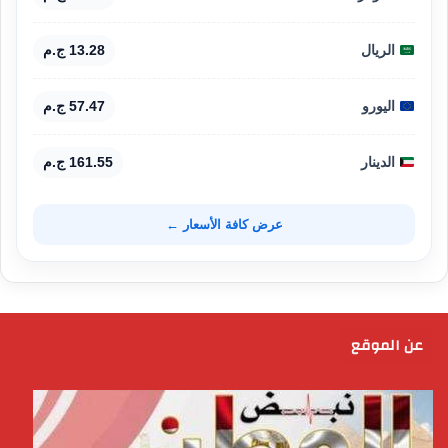
الريال
13.28 ج.م
اليورو
57.47 ج.م
الدينار
161.55 ج.م
عرض كافة الأسعار ←
عن الموقع