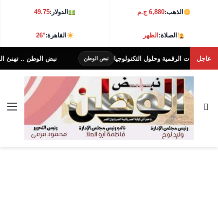
الذهب:
6,880 ج.م
الدولار:
49.75
الصلاة:
الظهر
القاهرة:
26°
عاجل
نبض الوطن .. تهنئ الدكتور محمد
نبض الوطن
بحث عن
الق