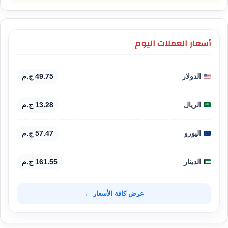
أسعار العملات اليوم
الدولار
49.75 ج.م
الريال
13.28 ج.م
اليورو
57.47 ج.م
الدينار
161.55 ج.م
عرض كافة الأسعار ←