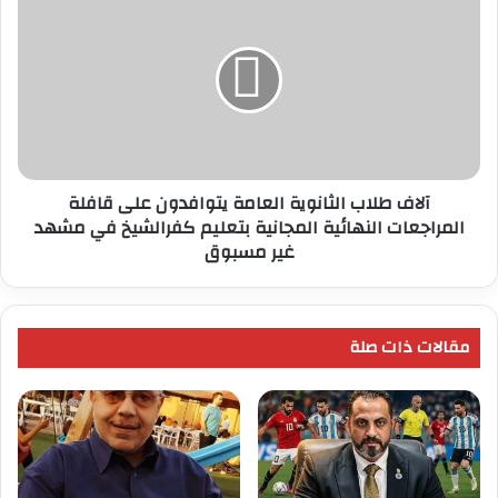
الفنية
طلاب
الثانوية
العامة
يتوافدون
على
قافلة
المراجعات
النهائية
آلاف طلاب الثانوية العامة يتوافدون على قافلة
المجانية
المراجعات النهائية المجانية بتعليم كفرالشيخ في مشهد
بتعليم
غير مسبوق
كفرالشيخ
في
مشهد
غير
مقالات ذات صلة
مسبوق