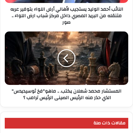
عربه
النائب أحمد الوليد يستجيب لأهالي أرض اللواء بتوفير عربه
متنقله
متنقله من البريد المصري داخل مركز شباب ارض اللواء ..
من
صور
البريد
المصري
داخل
المستشار
مركز
محمد
شباب
شعلان
ارض
يكتب.
اللواء
..
..
ماهو"فخ
صور
ثوسيديدس"
الذي
حذر
المستشار محمد شعلان يكتب. .. ماهو"فخ ثوسيديدس"
منه
الذي حذر منه الرئيس الصينى الرئيس ترامب ؟
الرئيس
الصينى
الرئيس
ترامب
مقالات ذات صلة
؟