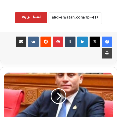
نسخ الرابط
لينكدإن
بينتيريست
مشاركة عبر البريد
طباعة
النائب
أحمد
الوليد
يستجيب
لأهالي
أرض
اللواء
بتوفير