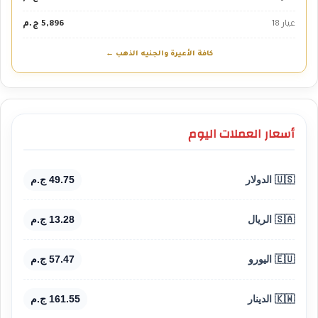
عيار 18
5,896 ج.م
كافة الأعيرة والجنيه الذهب ←
أسعار العملات اليوم
🇺🇸 الدولار
49.75 ج.م
🇸🇦 الريال
13.28 ج.م
🇪🇺 اليورو
57.47 ج.م
🇰🇼 الدينار
161.55 ج.م