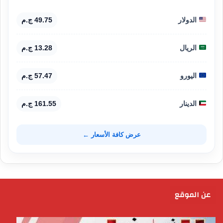
الدولار
49.75 ج.م
الريال
13.28 ج.م
اليورو
57.47 ج.م
الدينار
161.55 ج.م
عرض كافة الأسعار ←
عن الموقع