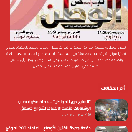
نبض الوطن» منصة إخبارية رقمية تواكب تفاصيل الحدث لحظة بلحظة، لتقدم
أخبارًا موثوقة وتحليلات معمقة في السياسة، الاقتصاد، والمجتمع. نكتب بلغة
واضحة وصادقة، لأن كل خبر هو جزء من نبض هذا الوطن، وكل رأي يسعى
لخدمة وعي القارئ وصناعة مستقبل أفضل
أخر المقالات
“الشارع حق للمواطن” .. حملة مكبرة تضرب
الإشغالات وتعيد الانضباط لشوارع دسوق
أغسطس 8, 2026
دفعة جديدة لتقنين الأوضاع .. اعتماد 200 نموذج