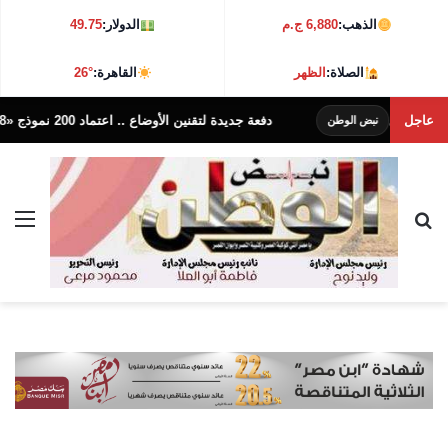
الذهب:
6,880 ج.م
الدولار:
49.75
الصلاة:
الظهر
القاهرة:
26°
عاجل
دفعة جديدة لتقنين الأوضاع .. اعتماد 200 نموذج «8 نهائي» للتصالح في مخالفات البناء بدسوق
نبض الوطن
بحث عن
الق