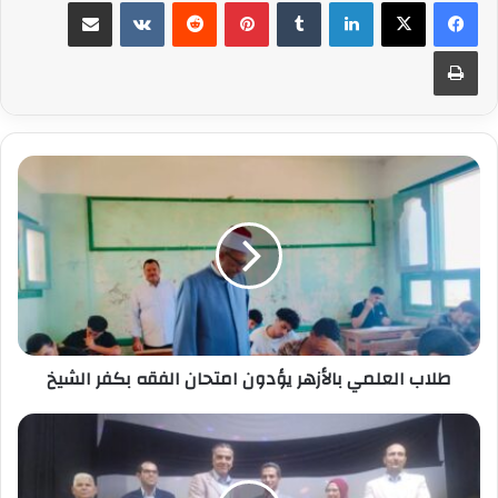
لينكدإن
بينتيريست
مشاركة عبر البريد
طباعة
طلاب
العلمي
بالأزهر
يؤدون
امتحان
الفقه
بكفر
الشيخ
طلاب العلمي بالأزهر يؤدون امتحان الفقه بكفر الشيخ
وكيل
تعليم
كفرالشيخ
..